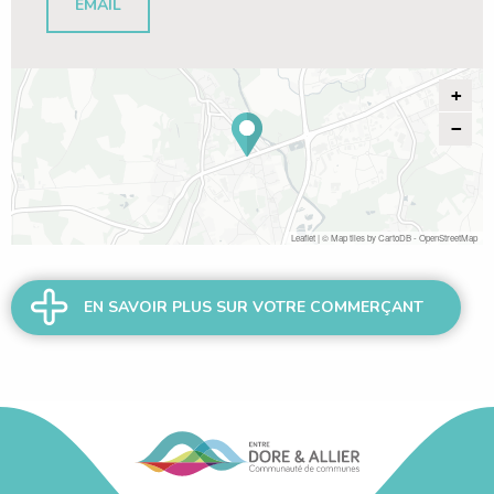
EMAIL
+
−
Leaflet
| © Map tiles by
CartoDB
-
OpenStreetMap
EN SAVOIR PLUS SUR VOTRE COMMERÇANT