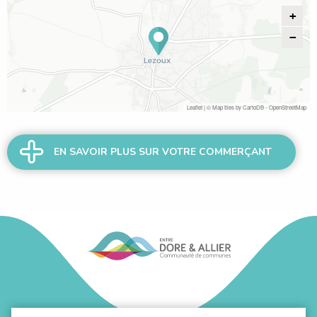
+
−
Leaflet
| © Map tiles by
CartoDB
-
OpenStreetMap
EN SAVOIR PLUS SUR VOTRE COMMERÇANT