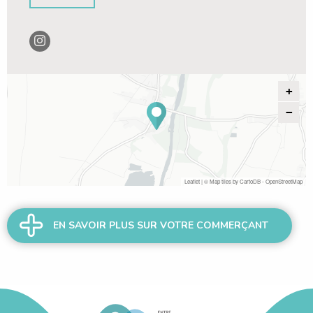
+
−
Leaflet
| © Map tiles by
CartoDB
-
OpenStreetMap
EN SAVOIR PLUS SUR VOTRE COMMERÇANT