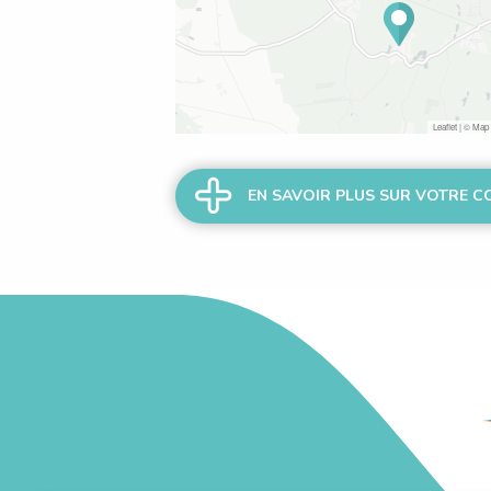
Leaflet
| © Map 
EN SA