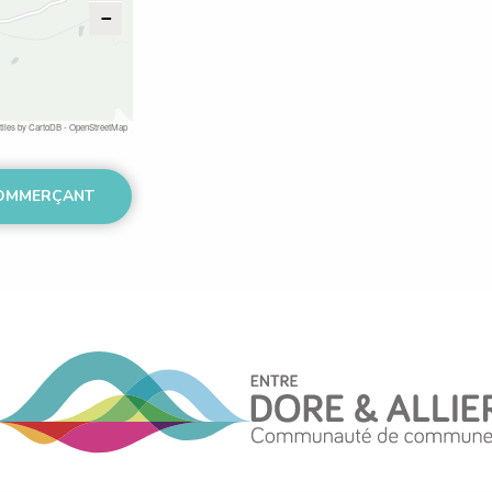
−
tiles by
CartoDB
-
OpenStreetMap
VOIR PLUS SUR VOTRE COMMERÇANT