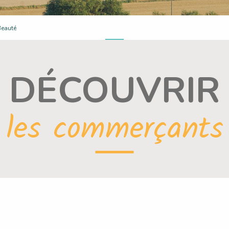
 :
Beauté
DÉCOUVRIR
les commerçants