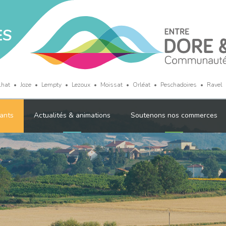
lhat
Joze
Lempty
Lezoux
Moissat
Orléat
Peschadoires
Ravel
ants
Actualités & animations
Soutenons nos commerces