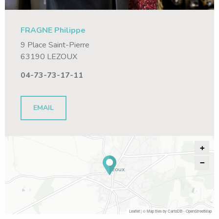
FRAGNE Philippe
9 Place Saint-Pierre
63190 LEZOUX
04-73-73-17-11
EMAIL
+
−
Leaflet
| © Map tiles by
CartoDB
-
OpenStreetMap