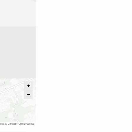
+
−
tiles by
CartoDB
-
OpenStreetMap