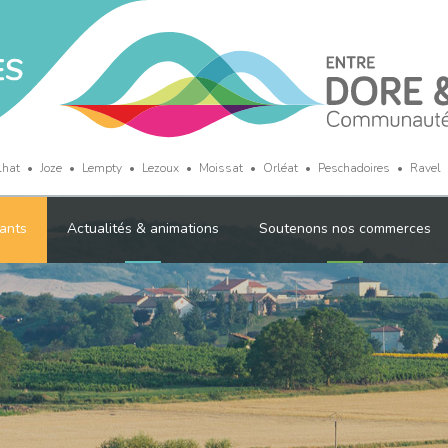
lhat
Joze
Lempty
Lezoux
Moissat
Orléat
Peschadoires
Ravel
ants
Actualités & animations
Soutenons nos commerces