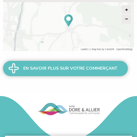
+
−
Leaflet
| © Map tiles by
CartoDB
-
OpenStreetMap
EN SAVOIR PLUS SUR VOTRE COMMERÇANT