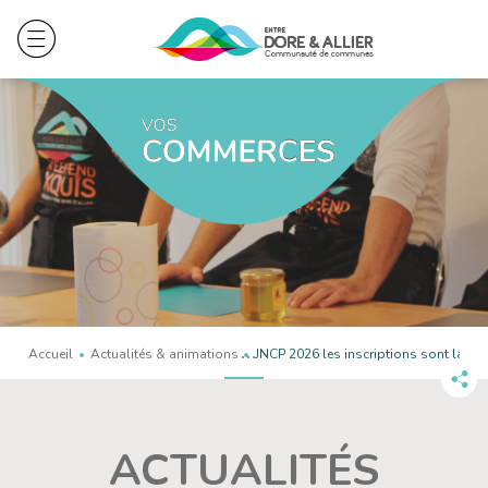
Accueil
Actualités & animations
En cours :
JNCP 2026 les inscriptions sont lancée
Pa
ce
co
ACTUALITÉS