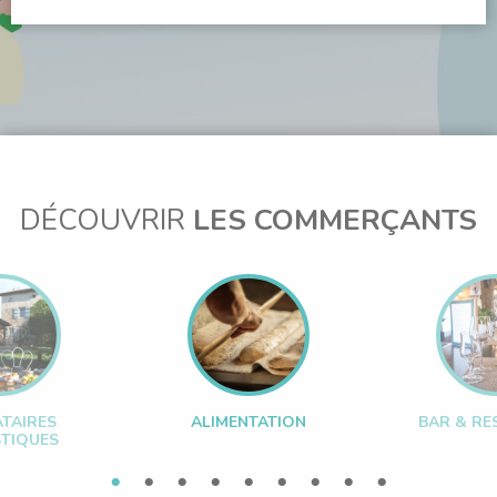
DÉCOUVRIR
LES COMMERÇANTS
TAIRES
ALIMENTATION
BAR & RE
TIQUES